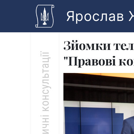
Skip to main content
Ярослав 
Зйомки те
Юридичні консультації
"Правові ко