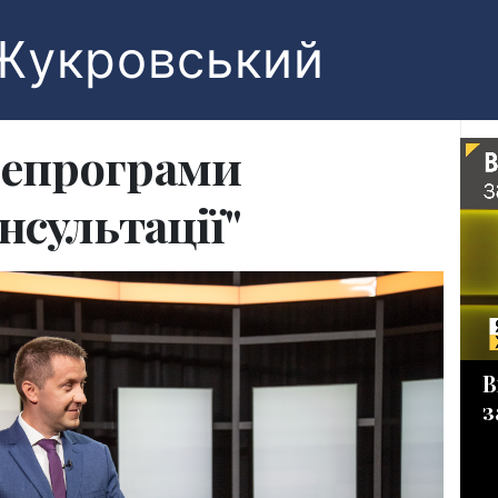
Жукровський
лепрограми
нсультації"
В
з