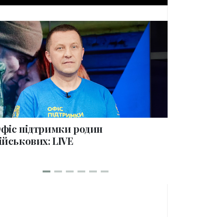
collections
фіс підтримки родин
100 дні
ійськових: LIVE
родин в