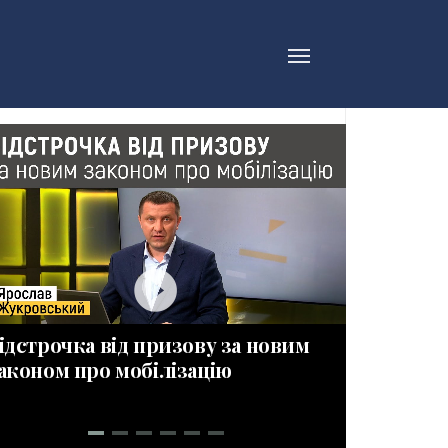
play_circle_filled_wh
ідстрочка від призову за новим
ПРИЗОВН
аконом про мобілізацію
Новації 