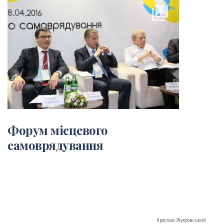
collections
Форум місцевого
самоврядування
Ярослав Жукровський