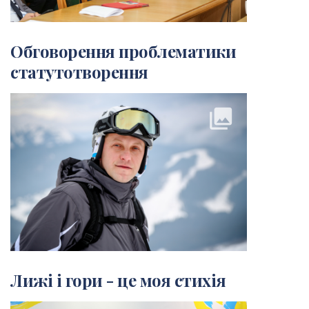
Обговорення проблематики
статутотворення
collections
Лижі і гори - це моя стихія