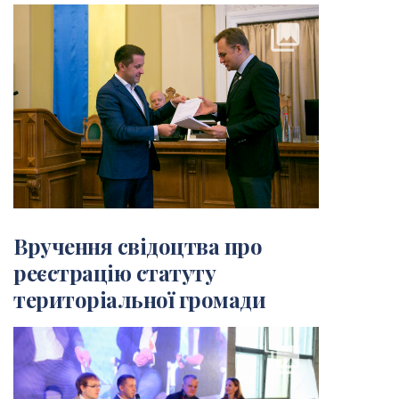
collections
Вручення свідоцтва про
реєстрацію статуту
територіальної громади
collections