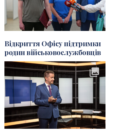
Відкриття Офісу підтримки
родин військовослужбовців
collections