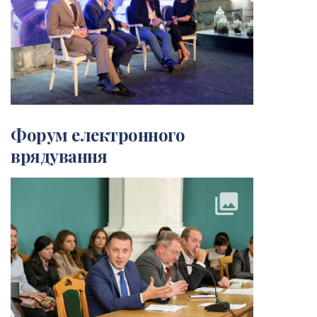
Форум електронного
врядування
collections