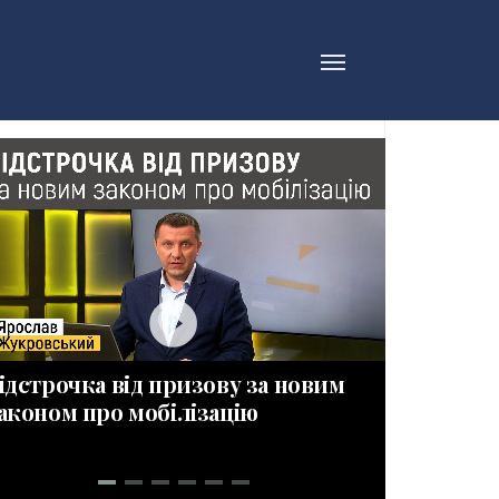
play_circle_filled_wh
ідстрочка від призову за новим
ПРИЗОВН
аконом про мобілізацію
Новації 