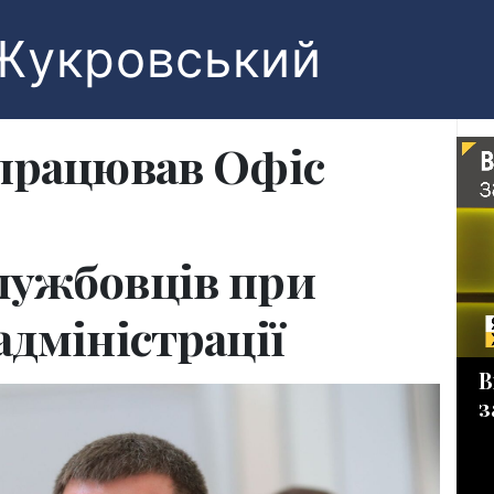
Жукровський
апрацював Офіс
лужбовців при
адміністрації
В
з