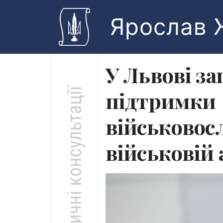
Skip to main content
Ярослав 
У Львові з
Юридичні консультації
підтримки
військовос
військовій 