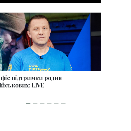
collections
фіс підтримки родин
100 дні
ійськових: LIVE
родин в