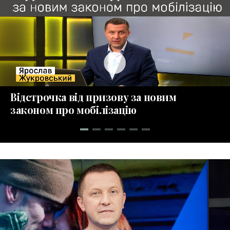
play_circle_fill
Відстрочка від призову за новим
законом про мобілізацію
collections