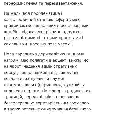
переосмислення та перезавантаження.
На жаль, вся проблематика і
катастрофічний стан цієї сфери уміло
прикривається щасливими реєстраціями
шлюбів і відзначенні річниць одружень,
різноманітними пілотними проектами і
кампаніями "кохання поза часом".
Нова парадигма держполітики у цьому
напрямі має полягати в акценті виключно
на якості надання адміністративних
послуг, повної відмови від виконання
невластивих публічній службі
церемоніальних (обрядових) функцій та
подекуди пережитків відверто радянських
традицій, передачі всіх повноважень
безпосередньо територіальним громадам,
а також ретельне оцифрування безцінного