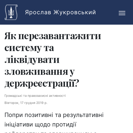
Skip to main content
Ярослав Жукровський
Як перезавантажити
систему та
ліквідувати
зловживання у
держреєстрації?
Громадські та правозахисні активності
Вівторок, 17 грудня 2019 р.
Попри позитивні та результативні
ініціативи щодо протидії