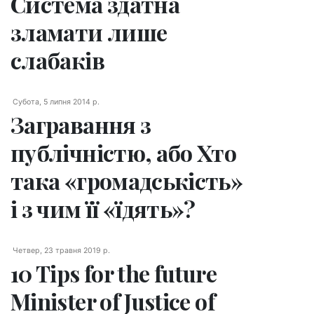
Система здатна
зламати лише
слабаків
Субота, 5 липня 2014 р.
Загравання з
публічністю, або Хто
така «громадськість»
і з чим її «їдять»?
Четвер, 23 травня 2019 р.
10 Tips for the future
Minister of Justice of