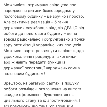
Можливість отримання свідоцтва про
народження дитини безпосередньо у
пологовому будинку – це зручно і просто.
Але фактична реалізація – бігання
державних службовців відділів ДРАЦС від
роботи до пологового будинку – це не
зовсім раціонально і обґрунтовано з точки
зору оптимізації управлінських процесів.
Можливо, варто розглянути варіант щодо
удосконалення процедури такої видачі
або ж навіть передати функції із
державної реєстрації народжень самим
пологовим будинкам?
Зрештою, на багатьох сайтах із пошуку
роботи розміщені оголошення на кшталт –
швидке оформлення будь-яких актів
цивільного стану та їх апостилювання. І
всі розуміють, що така "співпраця" є