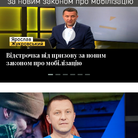
play_circle_fill
Відстрочка від призову за новим
законом про мобілізацію
collections