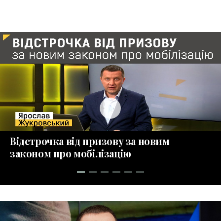
play_circle_fill
Відстрочка від призову за новим
законом про мобілізацію
collections