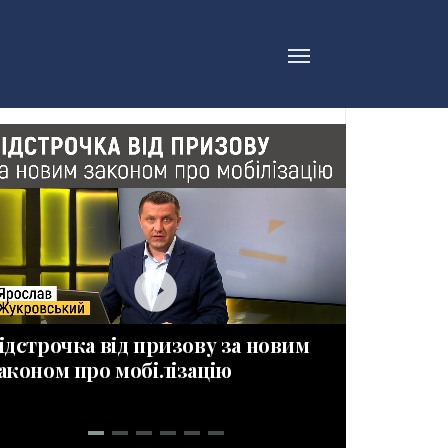
play_circle_filled_wh
ідстрочка від призову за новим
ПРИЗОВН
аконом про мобілізацію
Новації 