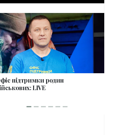
collections
фіс підтримки родин
100 дні
ійськових: LIVE
родин в