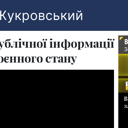
Жукровський
ублічної інформації
воєнного стану
В
з